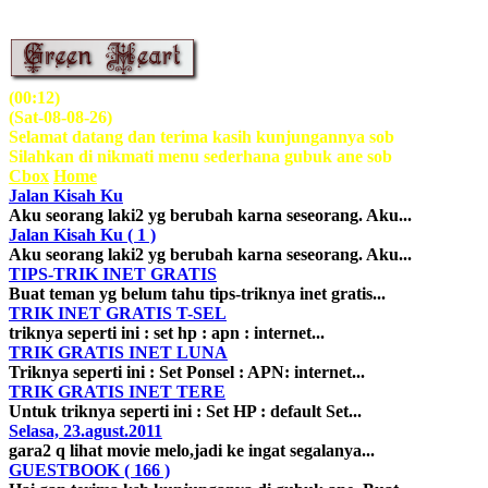
(00:12)
(Sat-08-08-26)
Selamat datang dan terima kasih kunjungannya sob
Silahkan di nikmati menu sederhana gubuk ane sob
Cbox
Home
Jalan Kisah Ku
Aku seorang laki2 yg berubah karna seseorang. Aku...
Jalan Kisah Ku
( 1 )
Aku seorang laki2 yg berubah karna seseorang. Aku...
TIPS-TRIK INET GRATIS
Buat teman yg belum tahu tips-triknya inet gratis...
TRIK INET GRATIS T-SEL
triknya seperti ini : set hp : apn : internet...
TRIK GRATIS INET LUNA
Triknya seperti ini : Set Ponsel : APN: internet...
TRIK GRATIS INET TERE
Untuk triknya seperti ini : Set HP : default Set...
Selasa, 23.agust.2011
gara2 q lihat movie melo,jadi ke ingat segalanya...
GUESTBOOK
( 166 )