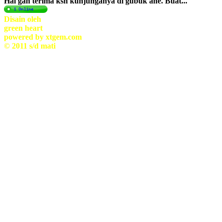
Hai gan terima ksh kunjunganya di gubuk ane. Buat...
Disain oleh
green heart
powered by xtgem.com
© 2011 s/d mati